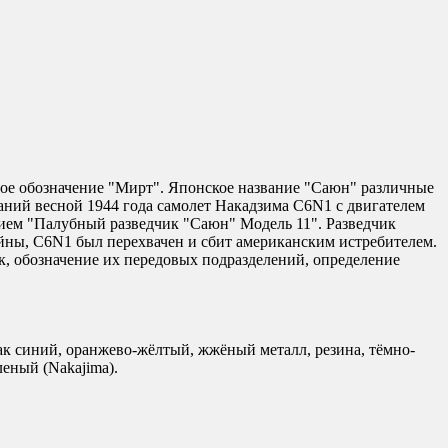
вое обозначение "Mирт". Японское название "Саюн" различные
аний весной 1944 года самолет Накадзима C6N1 с двигателем
ением "Палубный разведчик "Саюн" Модель 11". Разведчик
войны, C6N1 был перехвачен и сбит американским истребителем.
к, обозначение их передовых подразделений, определение
лак синий, оранжево-жёлтый, жжёный металл, резина, тёмно-
леный (Nakajima).