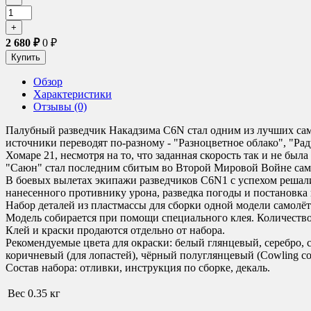
2 680
₽
0
₽
Обзор
Характеристики
Отзывы (0)
Палубный разведчик Накадзима C6N стал одним из лучших само
источники переводят по-разному - "Разноцветное облако", "Р
Хомаре 21, несмотря на то, что заданная скорость так и не б
"Саюн" стал последним сбитым во Второй Мировой Войне самоле
В боевых вылетах экипажи разведчиков C6N1 с успехом решали
нанесенного противнику урона, разведка погоды и постановк
Набор деталей из пластмассы для сборки одной модели самолёт
Модель собирается при помощи специального клея. Количество д
Клей и краски продаются отдельно от набора.
Рекомендуемые цвета для окраски
:
белый глянцевый, серебро, с
коричневый (для лопастей), чёрный полуглянцевый (Cowling colo
Состав набора:
отливки, инструкция по сборке, декаль.
Вес
0.35 кг