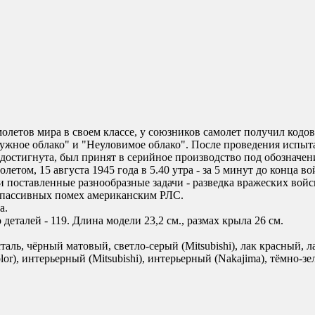
летов мира в своем классе, у союзников самолет получил кодо
адужное облако" и "Неуловимое облако". После проведения испыт
ыла достигнута, был принят в серийное производство под обознач
том, 15 августа 1945 года в 5.40 утра - за 5 минут до конца 
 поставленные разнообразные задачи - разведка вражеских войс
а пассивных помех американским РЛС.
а.
еталей - 119. Длина модели 23,2 см., размах крыла 26 см.
таль, чёрный матовый, светло-серый (Mitsubishi), лак красный, 
r), интерьерный (Mitsubishi), интерьерный (Nakajima), тёмно-зе