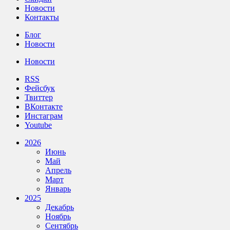
Новости
Контакты
Блог
Новости
Новости
RSS
Фейсбук
Твиттер
ВКонтакте
Инстаграм
Youtube
2026
Июнь
Май
Апрель
Март
Январь
2025
Декабрь
Ноябрь
Сентябрь