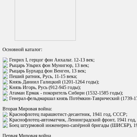
Основной каталог:
Генрих I, герцог фон Анхальт. 12-13 век;
Рыцарь Ульрих фон Мунигюр, 13 век;
Рыцарь Бурхард фон Венген, 13 век;
Пеший ратник, Русь, 11-15 века;
Князь Даниил Галицкий (1201-1264 годы);
Князь Игорь, Русь (912-945 годы);
Атаман Ермак - покоритель Сибири (1532-1585 годы);
Генерал-фельдмаршал князь Потёмкин-Таврический (1739-17
Вторая Мировая война:
Краснофлотец парашютист-десантник, 1941 год, СССР;
Краснофлотец-автоматчик, Ленинградский фронт, 1941 год,
Боец штурмовой инженерно-сапёрной бригады (ШИСБР), 19
Первая Мировая война