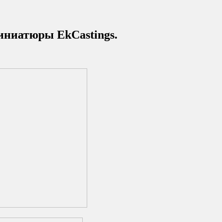
иниатюры EkCastings.