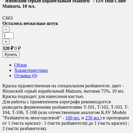
"Японский серый корабельный Maizuru" / IJN Hull Color
Maizuru, 10 мл.
C603
Осталось несколько штук
320
₽
0
₽
Обзор
Характеристики
Отзывы (0)
Краска художественная на специальном разбавителе, цвет -
Японский серый корабельный Maizuru
, матовая 75%, 10 мл.
Краска подходит для нанесения кистью.
Для работы с применением аэрографа рекомендуется
разводить фирменными разбавителями T-101, T-102, T-103, T-
104, T-106, T-108 (или отечественным аналогом KAV Models
"Разбавитель многоцелевой" -
100 мл.
и
250 мл.
) в пропорции
от 1 (часть краски) : 1 (части разбавителя) до 1 (часть краски) :
2 (части разбавителя).