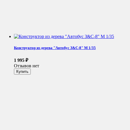
Конструктор из дерева "Автобус З&С-8" М 1/35
1 995
₽
Отзывов нет