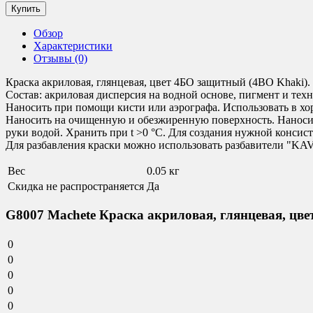
Обзор
Характеристики
Отзывы (0)
Краска акриловая, глянцевая, цвет 4БО защитный (4BO Khaki).
Состав: акриловая дисперсия на водной основе, пигмент и тех
Наносить при помощи кисти или аэрографа. Использовать в х
Наносить на очищенную и обезжиренную поверхность. Наносить
руки водой. Хранить при t >0 °C. Для создания нужной консис
Для разбавления краски можно использовать разбавители "KA
Вес
0.05 кг
Скидка не распространяется
Да
G8007 Machete Краска акриловая, глянцевая, цве
0
0
0
0
0