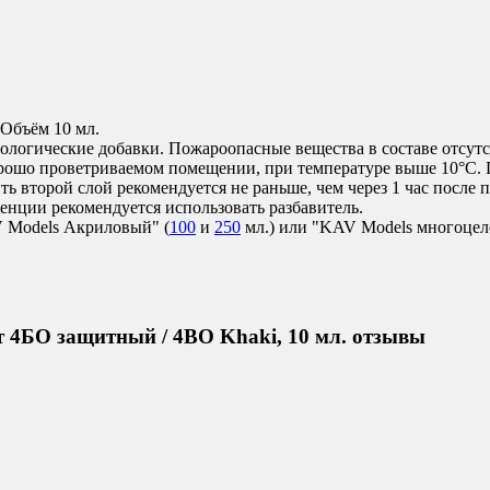
 Объём 10 мл.
нологические добавки. Пожароопасные вещества в составе отсутс
орошо проветриваемом помещении, при температуре выше 10°C. 
 второй слой рекомендуется не раньше, чем через 1 час после 
тенции рекомендуется использовать разбавитель.
V Models Акриловый" (
100
и
250
мл.) или "KAV Models многоцел
т 4БО защитный / 4BO Khaki, 10 мл. отзывы