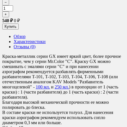
540
₽
0
₽
Обзор
Характеристики
Отзывы (0)
Краска-металлик серии GX имеет яркий цвет, более прочное
покрытие, чем у серии Mr.Color "C". Краску GX можно
смешивать с эмалями серии "C" и при нанесении
аэрографом рекомендуется разбавлять фирменными
разбавителями T-101, T-102, T-103, T-104, T-106, T-108 (или
отечественным аналогом KAV Models "Разбавитель
многоцелевой" -
100 мл.
и
250 мл.
) в пропорции от 1 (часть
краски) : 1 (части разбавителя) до 1 (часть краски) : 2 (части
разбавителя).
Благодаря высокой механической прочности ее можно
полировать до блеска.
В составе краски не используется толуол. Для нанесения
краски аэрографом рекомендуем использовать сопло
диаметром 0,3 мм или больше.