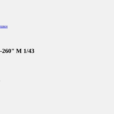
ушки
-260" М 1/43
3