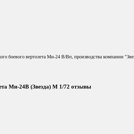
го боевого вертолета Ми-24 В/Вп, производства компании "Звезд
та Ми-24В (Звезда) М 1/72 отзывы