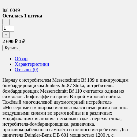
Ital-0049
Осталась 1 штука
2 690
₽
0
₽
Обзор
Характеристики
Отзывы (0)
Наряду с истребителем Messerschmitt Bf 109 и пикирующим
бомбардировщиком Junkers Ju-87 Stuka, истребитель-
бомбардировщик Messerschmitt Bf 110 считается одним из
символов Люфтваффе во время Второй мировой войны.
Тяжёлый многоцелевой двухмоторный истребитель
«Мессершмитт» широко использовался немецкими военно-
воздушными силами во время войны и в различных
модификациях выполнял несколько задач: перехватчика,
истребителя-бомбардировщика, разведчика,
противокорабельного самолёта и ночного истребителя. Два
двигателя Daimler-Benz DB 601 мощностью 1200 л. с.