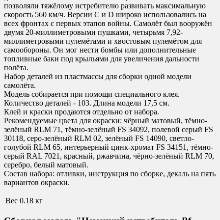
позволяли тяжёлому истребителю развивать максимальную
скорость 560 км/ч. Версии C и D широко использовались на
всех фронтах с первых этапов войны. Самолёт был вооружён
двумя 20-миллиметровыми пушками, четырьмя 7,92-
миллиметровыми пулемётами и хвостовым пулемётом для
самообороны. Он мог нести бомбы или дополнительные
топливные баки под крыльями для увеличения дальности
полёта.
Набор деталей из пластмассы для сборки одной модели
самолёта.
Модель собирается при помощи специального клея.
Количество деталей - 103. Длина модели 17,5 см.
Клей и краски продаются отдельно от набора.
Рекомендуемые цвета для окраски
:
чёрный матовый, тёмно-
зелёный RLM 71, тёмно-зелёный FS 34092, полевой серый FS
30118, серо-зелёный RLM 02, зелёный FS 14090, светло-
голубой RLM 65, интерьерный цинк-хромат FS 34151, тёмно-
серый RAL 7021, красный, ржавчина, чёрно-зелёный RLM 70,
серебро, белый матовый.
Состав набора:
отливки, инструкция по сборке, декаль на пять
вариантов окраски.
Вес
0.18 кг