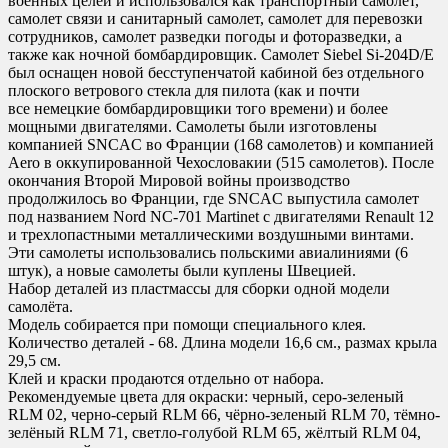
военных целей и использовался как транспортный самолет,
самолет связи и санитарный самолет, самолет для перевозки
сотрудников, самолет разведки погоды и фоторазведки, а
также как ночной бомбардировщик. Самолет Siebel Si-204D/E
был оснащен новой бесступенчатой кабиной без отдельного
плоского ветрового стекла для пилота (как и почти
все немецкие бомбардировщики того времени) и более
мощными двигателями. Самолеты были изготовлены
компанией SNCAC во Франции (168 самолетов) и компанией
Aero в оккупированной Чехословакии (515 самолетов). После
окончания Второй Мировой войны производство
продолжилось во Франции, где SNCAC выпустила самолет
под названием Nord NC-701 Martinet с двигателями Renault 12
и трехлопастными металлическими воздушными винтами.
Эти самолеты использовались польскими авиалиниями (6
штук), а новые самолеты были куплены Швецией.
Набор деталей из пластмассы для сборки одной модели
самолёта.
Модель собирается при помощи специального клея.
Количество деталей - 68. Длина модели 16,6 см., размах крыла
29,5 см.
Клей и краски продаются отдельно от набора.
Рекомендуемые цвета для окраски
:
черный, серо-зеленый
RLM 02, черно-серый RLM 66, чёрно-зеленый RLM 70, тёмно-
зелёный RLM 71, светло-голубой RLM 65, жёлтый RLM 04,