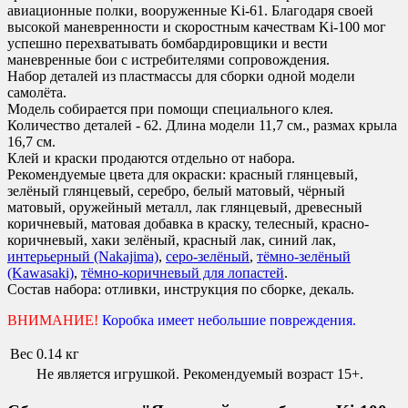
авиационные полки, вооруженные Ki-61. Благодаря своей
высокой маневренности и скоростным качествам Ki-100 мог
успешно перехватывать бомбардировщики и вести
маневренные бои с истребителями сопровождения.
Набор деталей из пластмассы для сборки одной модели
самолёта.
Модель собирается при помощи специального клея.
Количество деталей - 62. Длина модели 11,7 см., размах крыла
16,7 см.
Клей и краски продаются отдельно от набора.
Рекомендуемые цвета для окраски
:
красный глянцевый,
зелёный глянцевый, серебро, белый матовый, чёрный
матовый, оружейный металл, лак глянцевый, древесный
коричневый, матовая добавка в краску, телесный, красно-
коричневый, хаки зелёный, красный лак, синий лак,
интерьерный (Nakajima)
,
серо-зелёный
,
тёмно-зелёный
(Kawasaki)
,
тёмно-коричневый для лопастей
.
Состав набора:
отливки, инструкция по сборке, декаль.
ВНИМАНИЕ!
Коробка имеет небольшие повреждения.
Вес
0.14 кг
Не является игрушкой. Рекомендуемый возраст 15+.