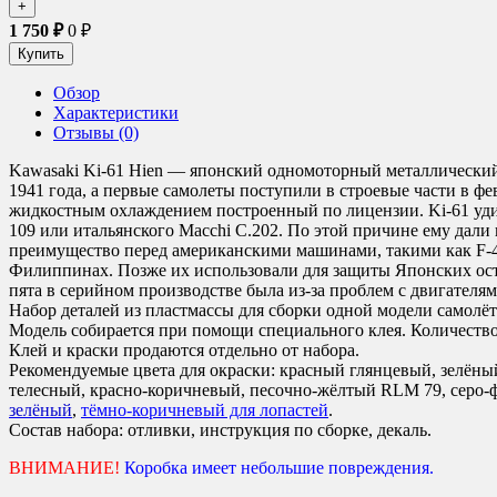
1 750
₽
0
₽
Обзор
Характеристики
Отзывы (0)
Kawasaki Ki-61 Hien — японский одномоторный металлический
1941 года, а первые самолеты поступили в строевые части в фе
жидкостным охлаждением построенный по лицензии. Ki-61 удиви
109 или итальянского Macchi C.202. По этой причине ему дали
преимущество перед американскими машинами, такими как F-4 W
Филиппинах. Позже их использовали для защиты Японских остр
пята в серийном производстве была из-за проблем с двигателям
Набор деталей из пластмассы для сборки одной модели самолёт
Модель собирается при помощи специального клея. Количество д
Клей и краски продаются отдельно от набора.
Рекомендуемые цвета для окраски
:
красный глянцевый, зелёный
телесный, красно-коричневый, песочно-жёлтый RLM 79, серо-ф
зелёный
,
тёмно-коричневый для лопастей
.
Состав набора:
отливки, инструкция по сборке, декаль.
ВНИМАНИЕ!
Коробка имеет небольшие повреждения.