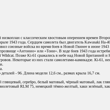
 низкоплан с классическим хвостовым оперением времен Второ
врале 1943 года. Сердцем самолета был двигатель Kawasaki Ha-40
л союзные войска во время боев в Новой Гвинее в июне 1943 го
 прозвище «Антонио» или «Тони». В ходе боев 1943 года истреб
ildcat. Позже Ki-61 сражались в небе над Новой Британией и Н
овов. Некоторые из них стали самолетами-камикадзе. Кi-61, не
и.
а.
еталей - 96. Длина модели 12,6 см., размах крыла 16,7 см.
 глянцевый, серебро, белый матовый, чёрный матовый, лак глян
иолетовый RLM 75, немецкий тёмно-желтый, хаки зелёный, хаки