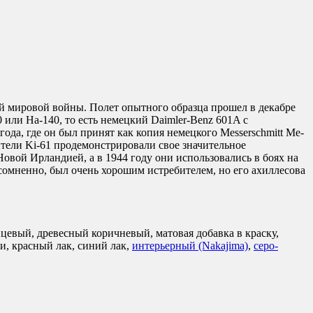
й мировой войны. Полет опытного образца прошел в декабре
 или Ha-140, то есть немецкий Daimler-Benz 601A с
да, где он был принят как копия немецкого Messerschmitt Me-
ители Ki-61 продемонстрировали свое значительное
овой Ирландией, а в 1944 году они использовались в боях на
сомненно, был очень хорошим истребителем, но его ахиллесова
цевый, древесный коричневый, матовая добавка в краску,
, красный лак, синий лак,
интерьерный (Nakajima)
,
серо-