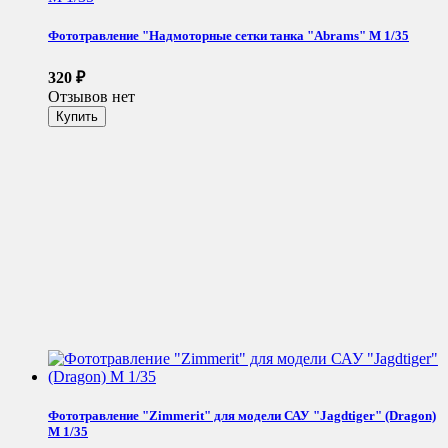
Фототравление "Надмоторные сетки танка "Abrams" М 1/35
320
₽
Отзывов нет
Фототравление "Zimmerit" для модели САУ "Jagdtiger" (Dragon)
М 1/35