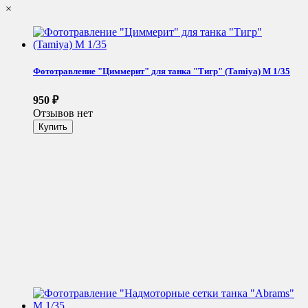
×
Фототравление "Циммерит" для танка "Тигр" (Tamiya) М 1/35
950
₽
Отзывов нет