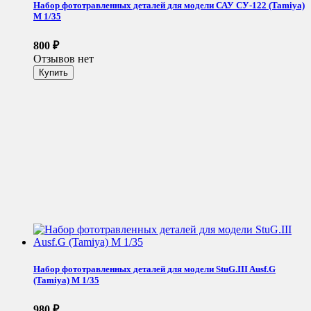
Набор фототравленных деталей для модели САУ СУ-122 (Tamiya)
М 1/35
800
₽
Отзывов нет
Набор фототравленных деталей для модели StuG.III Ausf.G
(Tamiya) М 1/35
980
₽