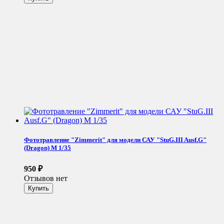
Фототравление "Zimmerit" для модели САУ "StuG.III Ausf.G"
(Dragon) М 1/35
950
₽
Отзывов нет