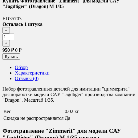
Купить Фототравление "Zimmerit" для модели САУ
"Jagdtiger" (Dragon) М 1/35
ED35703
Осталась 1 штука
950
₽
0
₽
Обзор
Характеристики
Отзывы (0)
Набор фототравленных деталей для имитации "циммерита"
для доработки модели САУ "Jagdtiger" производства компании
"Dragon". Масштаб 1/35.
Вес
0.02 кг
Скидка не распространяется
Да
Фототравление "Zimmerit" для модели САУ
"Jagdtiger" (Dragon) М 1/35 отзывы