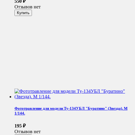
550
₽
Отзывов нет
Фототравление для модели Ту-134УБЛ "Буратино" (Звезда). М
1/144.
195
₽
Отзывов нет