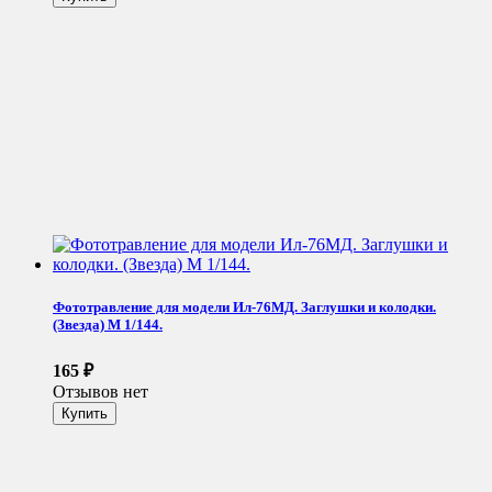
Фототравление для модели Ил-76МД. Заглушки и колодки.
(Звезда) М 1/144.
165
₽
Отзывов нет