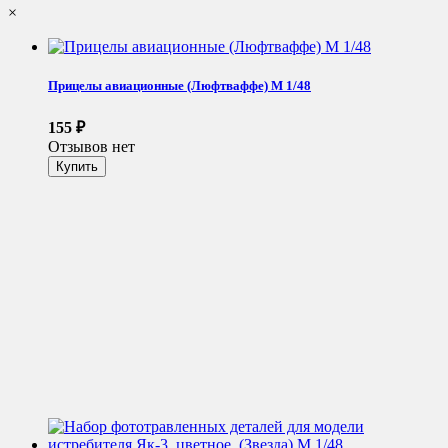
×
Прицелы авиационные (Люфтваффе) М 1/48
155
₽
Отзывов нет